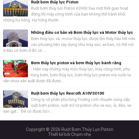
Ruột bơm thủy lực Piston
Ruột bơm thủy lực Piston K3V63 Sau một thời gian hoạt
động thì máy công trình của bạn không thể tránh khỏi
những hư hỏng. Hư hỏng thườn...
Những điều cơ bản về Bơm thủy lực và Motor thủy lực
Bơm thủy lực và motor thủy lực được tìm thấy hầu hết trên
các phương tiện xây dựng như máy xúc, xe ben, có thể nói
ở đâu có bơm ở đó có ...
Bơm thủy lực piston và bơm thủy lực bánh răng
- Hiện nay những máy móc thủy lực, máy công trình, phụ
tùng bơm, bơm thủy lực, bơm thủy lực piston mà nước ta
vẫn chưa sản xuất được đã được...
Ruột bơm thủy lực Rexroth A10VSO100
Công ty cổ phần phụ tùng Trường Linh chuyên cung cấp
ruột bơm piston, ruột mô tơ piston cho xe xúc, ủi, đào, xe
san gạt... Để có được bộ r...
Copyright ©
2026
Ruột Bơm Thủy Lực Piston
Thiết kế bởi
Chạm nhẹ