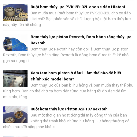
Ruột bơm thủy lực PVK-2B-32L cho xe đào Hiatchi
Bạn muốn mua Ruột bơm thủy lực PVK-2B-32L cho xe đào
Hiatchi? Bạn phân vân về chất lượng bộ ruột bơm thủy lực
này, hãy liên hệ chúng ...
Bơm thủy lực piston Rexroth, Bơm bánh răng thủy lực
Rexroth
Bơm thủy lực Rexroth hay còn gọi là Bơm thủy lực piston
Rexroth, Bơm thủy lực bánh răng Rexroth là dòng bơm được thiết kế nhỏ
gọn sử dụng ch...
Xem tem bơm piston ở đâu? Làm thế nào để biết
chính xác model bơm?
Bơm thủy lực của bạn bị hư hỏng và bạn muốn thay thế phụ
tùng bơm. Bạn có thể chở cả bơm đến từng cửa hàng rồi đo đạc để tìm
mua phụ tùng. ...
Ruột bơm thủy lực Piston A2F107 Rexroth
Sau một thời gian hoạt động thì máy công trình của bạn
không thể tránh khỏi những hư hỏng. Hư hỏng thường có
nhiều mức độ nặng nhẹ khác n...