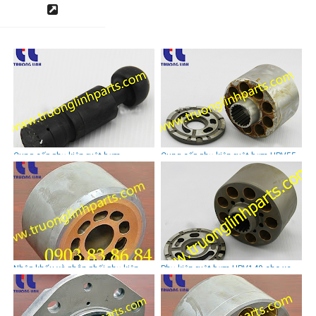
Cung cấp phụ kiện ruột bơm
Cung cấp phụ kiện ruột bơm HPV55
HPVO91 cho xe đào EX100-3/
cho xe đào Komatsu PC100-
EX120-3/ EX200-3/EX220-3
3/5,PC120-3/5, PW130-3/5.
Nhập khẩu và phân phối phụ kiện
Phụ kiện ruột bơm HPV140 cho xe
ruột bơm K3V180 cho xe đào R360/
đào PC300-7, PC350-7, PC360-7
R420/SK400/ R290/ R300/ S300/
S330/ S450/ SE350