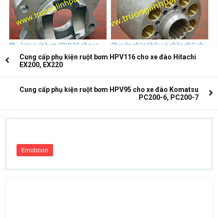
Phụ kiện ruột bơm K3V112 cho xe
Chuyên nhập khẩu và phân phối phụ
đào S170/ S200/ S220/ SK07-2,
kiện ruột bơm K3V140 cho xe
Cung cấp phụ kiện ruột bơm HPV116 cho xe đào Hitachi
SK200-1,SK200-3, R2000
đàoKawasaki K912/ K916/ SK300/
EX200, EX220
R290/ R310/ SE280/ SE290
Cung cấp phụ kiện ruột bơm HPV95 cho xe đào Komatsu
PC200-6, PC200-7
Emoticon