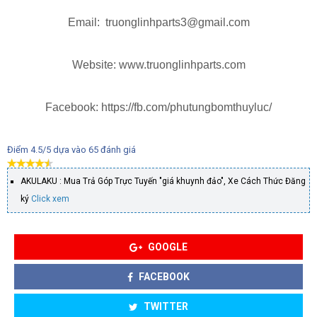
Email: truonglinhparts3@gmail.com
Website: www.truonglinhparts.com
Facebook: https://fb.com/phutungbomthuyluc/
Điểm
4.5
/5 dựa vào
65
đánh giá
AKULAKU : Mua Trả Góp Trực Tuyến "giá khuynh đảo", Xe Cách Thức Đăng
ký
Click xem
GOOGLE
FACEBOOK
TWITTER