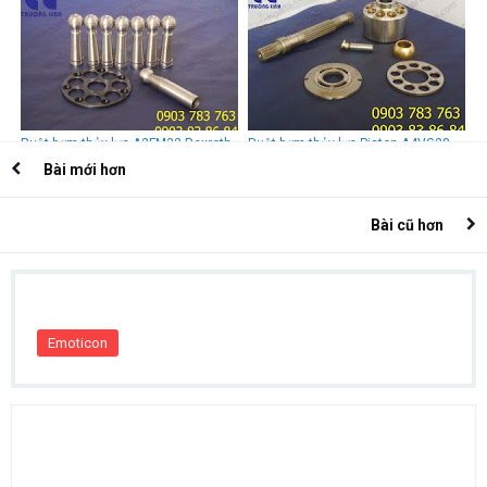
Rexroth-Uchida
Ruột bơm thủy lực A2FM32 Rexroth
Ruột bơm thủy lực Piston A4VG28
– Uchida
Rexroth
Bài mới hơn
Bài cũ hơn
Emoticon