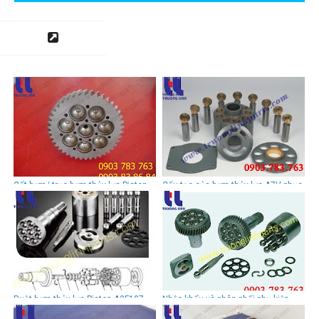
Cốt bơm/ trục bơm thủy lực Piston
Cấu tạo của bơm thủy lực A7V phục
A8VO55
vụ sửa chữa máy xúc, sửa chữa
máy công trình
Ruột bơm thủy lực Piston A2F107
Nhập khẩu và phân phối phụ kiện
Rexroth- Uchida cho máy xúc đào
ruột bơm thủy lực A8VSR1R