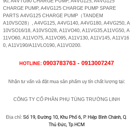
90,
A4VTG90 CHARGE PUMP,
A4VG125,
A4VG125
CHARGE PUMP, A4VG125 CHARGE PUMP SPARE
PARTS
A4VG125 CHARGE PUMP（TANDEM
A10VSO28）, A4VG125, A4VG140, A4VG180,
A4VG250,
A
10VSO16/18,
A10VSO28,
A11VO40,
A11VG35,
A11VG50,
A
11VO60,
A11VO75,
A11VO95,
A11V130,
A11V145,
A11V16
0,
A11V190/A11VLO190,
A11VO200.
0903783763 - 0913007247
HOTLINE:
Nhận tư vấn và đặt mua sản phẩm uy tín chất lượng tại:
CÔNG TY CỔ PHẦN PHỤ TÙNG TRƯỜNG LINH
Số 19, Đường 10, Khu Phố 6, P. Hiệp Bình Chánh, Q.
Địa chỉ:
Thủ Đức, Tp.HCM