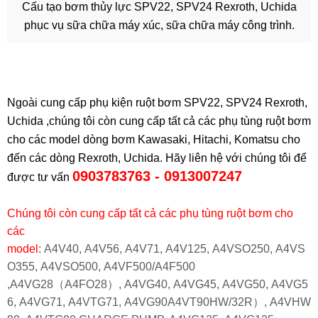
Cấu tạo bơm thủy lực SPV22, SPV24 Rexroth, Uchida
phục vụ sữa chữa máy xúc, sữa chữa máy công trình.
Ngoài cung cấp phụ kiện ruột bơm SPV22, SPV24 Rexroth,
Uchida ,chúng tôi còn cung cấp tất cả các phụ tùng ruột bơm
cho các model dòng bơm Kawasaki, Hitachi, Komatsu cho
đến các dòng Rexroth, Uchida. Hãy liên hệ với chúng tôi để
0903783763 - 0913007247
được tư vấn
Chúng tôi còn cung cấp tất cả các phụ tùng ruột bơm cho
các
model
:
A4V40, A4V56,
A4V71,
A4V125,
A4VSO250,
A4VS
O355,
A4VSO500,
A4VF500/A4F500
,
A4VG28（A4FO28）,
A4VG40,
A4VG45,
A4VG50,
A4VG5
6,
A4VG71,
A4VTG71,
A4VG90A4VT90HW/32R）
,
A4VHW