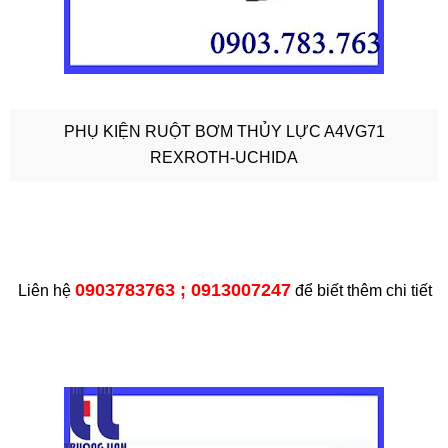
PHỤ KIỆN RUỘT BƠM THỦY LỰC A4VG71
REXROTH-UCHIDA
0903783763 ; 0913007247
Liên hệ
để biết thêm chi tiết