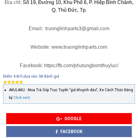
Địa chỉ:
Số 19, Đường 10, Khu Phố 6, P. Hiệp Bình Chánh,
.
Q. Thủ Đức, Tp
Email: truonglinhparts3@gmail.com
Website: www.truonglinhparts.com
Facebook: https://fb.com/phutungbomthuyluc/
Điểm
4.8
/5 dựa vào
58
đánh giá
AKULAKU : Mua Trả Góp Trực Tuyến "giá khuynh đảo", Xe Cách Thức Đăng
ký
Click xem
GOOGLE
FACEBOOK