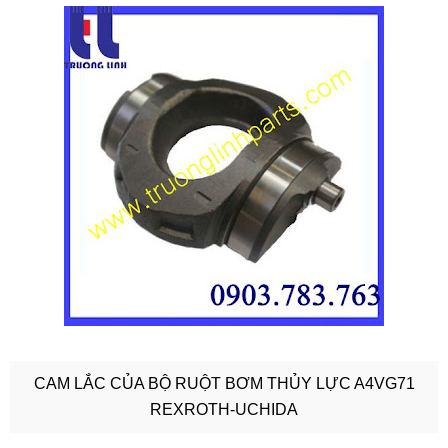
CAM LẮC CỦA BỘ RUỘT BƠM THỦY LỰC A4VG71
REXROTH-UCHIDA