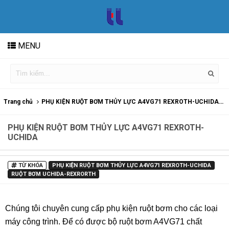
MENU
Trang chủ
PHỤ KIỆN RUỘT BƠM THỦY LỰC A4VG71 REXROTH-UCHIDA
PHỤ KIỆN RUỘT BƠM THỦY LỰC A4VG71 REXROTH-
UCHIDA
TỪ KHÓA
PHỤ KIỆN RUỘT BƠM THỦY LỰC A4VG71 REXROTH-UCHIDA
RUỘT BƠM UCHIDA-REXRORTH
Chúng tôi chuyên cung cấp phụ kiện ruột bơm cho các loại
máy công trình. Để có được bộ ruột bơm A4VG71 chất