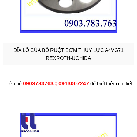
ĐĨA LỖ CỦA BỘ RUỘT BƠM THỦY LỰC A4VG71
REXROTH-UCHIDA
0903783763 ; 0913007247
Liên hệ
để biết thêm chi tiết