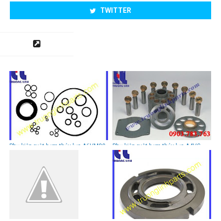
TWITTER
Phụ kiện ruột bơm thủy lực A6VM80
Phụ kiện ruột bơm thủy lực A4VG
Rexroth- Uchida
Serie Rexroth- Uchida