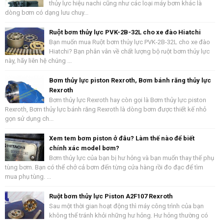
thủy lực hiệu nachi cũng như các loại máy bơm khác là
dòng bơm có dạng lưu chuy...
Ruột bơm thủy lực PVK-2B-32L cho xe đào Hiatchi
Bạn muốn mua Ruột bơm thủy lực PVK-2B-32L cho xe đào
Hiatchi? Bạn phân vân về chất lượng bộ ruột bơm thủy lực
này, hãy liên hệ chúng ...
Bơm thủy lực piston Rexroth, Bơm bánh răng thủy lực
Rexroth
Bơm thủy lực Rexroth hay còn gọi là Bơm thủy lực piston
Rexroth, Bơm thủy lực bánh răng Rexroth là dòng bơm được thiết kế nhỏ
gọn sử dụng ch...
Xem tem bơm piston ở đâu? Làm thế nào để biết
chính xác model bơm?
Bơm thủy lực của bạn bị hư hỏng và bạn muốn thay thế phụ
tùng bơm. Bạn có thể chở cả bơm đến từng cửa hàng rồi đo đạc để tìm
mua phụ tùng. ...
Ruột bơm thủy lực Piston A2F107 Rexroth
Sau một thời gian hoạt động thì máy công trình của bạn
không thể tránh khỏi những hư hỏng. Hư hỏng thường có