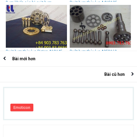
Bơm khiển của bộ ruột bơm
Ruột bơm thủy lực A4VG125
A8VO140, A8VO160, A8VO200
REXROTH-UCHIDA
Rexroth- Uchida
Ruột bơm thủy lực Piston A10V45
Ruột bơm thủy lực A2FO160
Rexroth
Rexroth- Uchida
Bài mới hơn
Bài cũ hơn
Emoticon