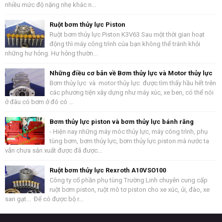
nhiều mức độ nặng nhẹ khác n...
Ruột bơm thủy lực Piston
Ruột bơm thủy lực Piston K3V63 Sau một thời gian hoạt
động thì máy công trình của bạn không thể tránh khỏi
những hư hỏng. Hư hỏng thườn...
Những điều cơ bản về Bơm thủy lực và Motor thủy lực
Bơm thủy lực và motor thủy lực được tìm thấy hầu hết trên
các phương tiện xây dựng như máy xúc, xe ben, có thể nói
ở đâu có bơm ở đó có ...
Bơm thủy lực piston và bơm thủy lực bánh răng
- Hiện nay những máy móc thủy lực, máy công trình, phụ
tùng bơm, bơm thủy lực, bơm thủy lực piston mà nước ta
vẫn chưa sản xuất được đã được...
Ruột bơm thủy lực Rexroth A10VSO100
Công ty cổ phần phụ tùng Trường Linh chuyên cung cấp
ruột bơm piston, ruột mô tơ piston cho xe xúc, ủi, đào, xe
san gạt... Để có được bộ r...