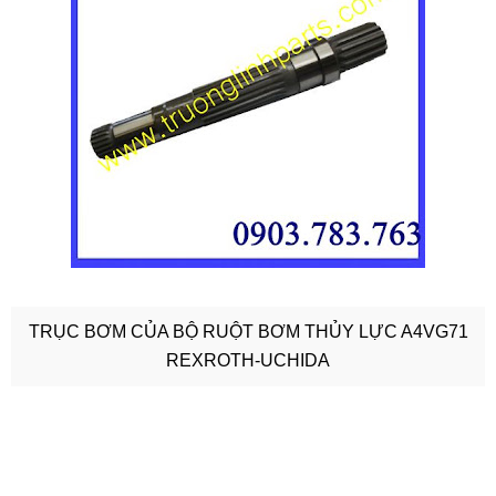
TRỤC BƠM CỦA BỘ RUỘT BƠM THỦY LỰC A4VG71
REXROTH-UCHIDA