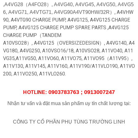
,
A4VG28（A4FO28）,
A4VG40,
A4VG45,
A4VG50,
A4VG5
,
A4VHW
6,
A4VG71,
A4VTG71,
A4VG90A4VT90HW/32R）
90,
A4VTG90 CHARGE PUMP,
A4VG125,
A4VG125 CHARGE
PUMP,
A4VG125 CHARGE PUMP SPARE PARTS ,
A4VG125
CHARGE PUMP（TANDEM
A10VSO28）,
A4VG125（OVERSIZEDESIGN）,
A4VG140,
A4
VG180,
A4VG250,
A10VSO16/18,
A10VSO28,
A11VO40,
A11
VG35,
A11VG50,
A11VO60,
A11VO75,
A11VO95（A11V95）,
A11V130,
A11V145,
A11V160,
A11V190/A11VLO190,
A11VO
200,
A11VO250,
A11VLO260.
0903783763 ; 0913007247
HOTLINE:
Nhận tư vấn và đặt mua sản phẩm uy tín chất lượng tại:
CÔNG TY CỔ PHẦN PHỤ TÙNG TRƯỜNG LINH