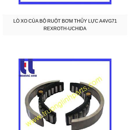
LÒ XO CÙA BỘ RUỘT BƠM THỦY LỰC A4VG71
REXROTH-UCHIDA