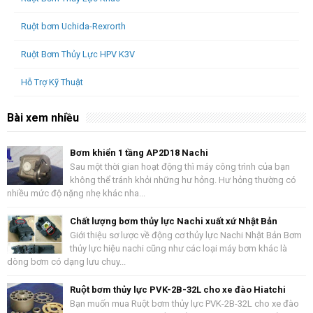
Ruột bơm Uchida-Rexrorth
Ruột Bơm Thủy Lực HPV K3V
Hỗ Trợ Kỹ Thuật
Bài xem nhiều
Bơm khiển 1 tầng AP2D18 Nachi
Sau một thời gian hoạt động thì máy công trình của bạn
không thể tránh khỏi những hư hỏng. Hư hỏng thường có
nhiều mức độ nặng nhẹ khác nha...
Chất lượng bơm thủy lực Nachi xuất xứ Nhật Bản
Giới thiệu sơ lược về động cơ thủy lực Nachi Nhật Bản Bơm
thủy lực hiệu nachi cũng như các loại máy bơm khác là
dòng bơm có dạng lưu chuy...
Ruột bơm thủy lực PVK-2B-32L cho xe đào Hiatchi
Bạn muốn mua Ruột bơm thủy lực PVK-2B-32L cho xe đào