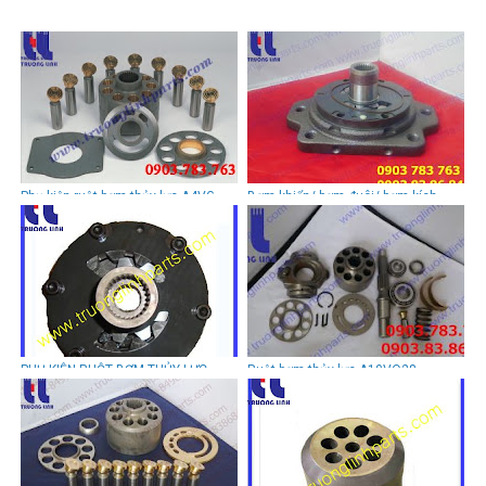
Phụ kiện ruột bơm thủy lực A4VG
Bơm khiển/ bơm đuôi/ bơm kích
Serie Rexroth- Uchida
A4VG125 Rexroth- Uchida
PHỤ KIỆN RUỘT BƠM THỦY LỰC
Ruột bơm thủy lực A10VO28
A4VG40 REXROTH-UCHIDA
Rexroth -Uchida cho máy xúc đào