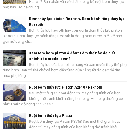
Hiatchi? Bạn phân vân về chất lượng bộ ruột bơm thủy lực
này, hãy liên hệ chúng ...
Bơm thủy lực piston Rexroth, Bơm bánh răng thủy lực
Rexroth
Bơm thủy lực Rexroth hay còn gọi là Bơm thủy lực piston
Rexroth, Bơm thủy lực bánh răng Rexroth là dòng bơm được thiết kế nhỏ
gọn sử dụng ch...
Xem tem bơm piston ở đâu? Làm thế nào để biết
chính xác model bơm?
Bơm thủy lực của bạn bị hư hỏng và bạn muốn thay thế phụ
tùng bơm. Bạn có thể chở cả bơm đến từng cửa hàng rồi đo đạc để tìm
mua phụ tùng. ...
Ruột bơm thủy lực Piston A2F107 Rexroth
Sau một thời gian hoạt động thì máy công trình của bạn
không thể tránh khỏi những hư hỏng. Hư hỏng thường có
nhiều mức độ nặng nhẹ khác n...
Ruột bơm thủy lực Piston
Ruột bơm thủy lực Piston K3V63 Sau một thời gian hoạt
động thì máy công trình của bạn không thể tránh khỏi