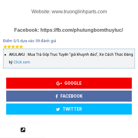
Website: www.truonglinhparts.com
Facebook: https://fb.com/phutungbomthuyluc/
Điểm
5
/5 dựa vào
59
đánh giá
AKULAKU : Mua Trả Góp Trực Tuyến "giá khuynh đảo", Xe Cách Thức Đăng
ký
Click xem
GOOGLE
FACEBOOK
TWITTER