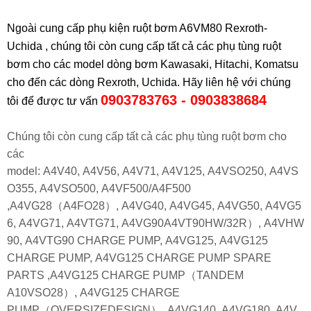
Ngoài cung cấp phụ kiện ruột bơm A6VM80 Rexroth-
Uchida , chúng tôi còn cung cấp tất cả các phụ tùng ruột
bơm cho các model dòng bơm Kawasaki, Hitachi, Komatsu
cho đến các dòng Rexroth, Uchida. Hãy liên hệ với chúng
0903783763 - 0903838684
tôi để được tư vấn
Chúng tôi còn cung cấp tất cả các phụ tùng ruột bơm cho
các
model:
A4V40, A4V56,
A4V71,
A4V125,
A4VSO250,
A4VS
O355,
A4VSO500,
A4VF500/A4F500
,
A4VG28（A4FO28）,
A4VG40,
A4VG45,
A4VG50,
A4VG5
6,
A4VG71,
A4VTG71,
A4VG90A4VT90HW/32R）
, A4VHW
90, A4VTG90 CHARGE PUMP, A4VG125, A4VG125
CHARGE PUMP, A4VG125 CHARGE PUMP SPARE
PARTS ,A4VG125 CHARGE PUMP（TANDEM
A10VSO28）, A4VG125 CHARGE
PUMP（OVERSIZEDESIGN）, A4VG140, A4VG180, A4V