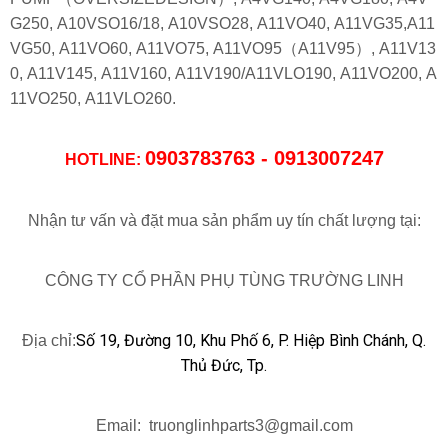
G250, A10VSO16/18, A10VSO28, A11VO40, A11VG35,A11
VG50, A11VO60, A11VO75, A11VO95（A11V95）, A11V13
0, A11V145, A11V160, A11V190/A11VLO190, A11VO200, A
11VO250, A11VLO260.
0903783763 - 0913007247
HOTLINE:
Nhận tư vấn và đặt mua sản phẩm uy tín chất lượng tại:
CÔNG TY CỔ PHẦN PHỤ TÙNG TRƯỜNG LINH
Số 19, Đường 10, Khu Phố 6, P. Hiệp Bình Chánh, Q.
Địa chỉ:
Thủ Đức, Tp.
Email: truonglinhparts3@gmail.com