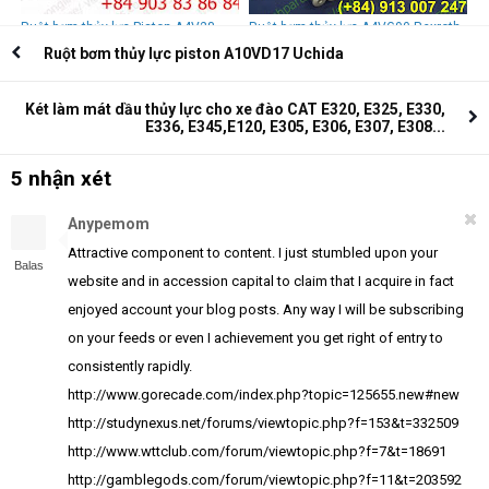
Ruột bơm thủy lực Piston A4V28
Ruột bơm thủy lực A4VG90 Rexroth
Rexroth
Ruột bơm thủy lực piston A10VD17 Uchida
Két làm mát dầu thủy lực cho xe đào CAT E320, E325, E330,
E336, E345,E120, E305, E306, E307, E308...
5 nhận xét
Anypemom
Attractive component to content. I just stumbled upon your
Balas
website and in accession capital to claim that I acquire in fact
enjoyed account your blog posts. Any way I will be subscribing
on your feeds or even I achievement you get right of entry to
consistently rapidly.
http://www.gorecade.com/index.php?topic=125655.new#new
http://studynexus.net/forums/viewtopic.php?f=153&t=332509
http://www.wttclub.com/forum/viewtopic.php?f=7&t=18691
http://gamblegods.com/forum/viewtopic.php?f=11&t=203592