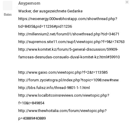
Anypemom
Wacker, der ausgezeichnete Gedanke
Balas
https://neoenergy.000webhostapp.com/showthread.php?
tid=8435&pid=11236#pid11236
http://millennium2.net/forum01/showthread.php?tid=34671
http://supremos.site11.com/supf/viewtopic.php?f=9&t=74763
http://www.komitet.kz/forum/5-general-discussion/59909-
famosas-desnudas-consuelo-duval-komitet-kz.html#59910
http://www.gaixo.com/viewtopic.php?f=2&t=113585
http://forum.zycietogra.pl/index.php?topic=1098.new#new
http://bbs.fulisz.info/thread-9801-1-1.html
http://www.localbitcoinsreviews.com/viewtopic.php?
f=10&t=849854
http://www.thewhoitalia.com/forum/viewtopic.php?
p=40889#40889