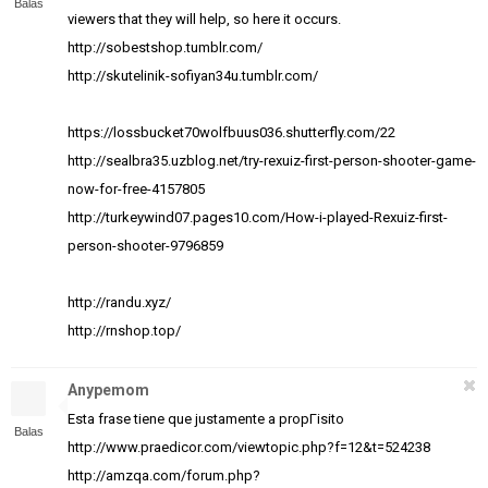
Balas
viewers that they will help, so here it occurs.
http://sobestshop.tumblr.com/
http://skutelinik-sofiyan34u.tumblr.com/
https://lossbucket70wolfbuus036.shutterfly.com/22
http://sealbra35.uzblog.net/try-rexuiz-first-person-shooter-game-
now-for-free-4157805
http://turkeywind07.pages10.com/How-i-played-Rexuiz-first-
person-shooter-9796859
http://randu.xyz/
http://rnshop.top/
Anypemom
Esta frase tiene que justamente a propГіsito
Balas
http://www.praedicor.com/viewtopic.php?f=12&t=524238
http://amzqa.com/forum.php?