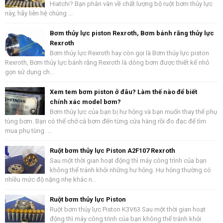
Hiatchi? Bạn phân vân về chất lượng bộ ruột bơm thủy lực
này, hãy liên hệ chúng ...
Bơm thủy lực piston Rexroth, Bơm bánh răng thủy lực
Rexroth
Bơm thủy lực Rexroth hay còn gọi là Bơm thủy lực piston
Rexroth, Bơm thủy lực bánh răng Rexroth là dòng bơm được thiết kế nhỏ
gọn sử dụng ch...
Xem tem bơm piston ở đâu? Làm thế nào để biết
chính xác model bơm?
Bơm thủy lực của bạn bị hư hỏng và bạn muốn thay thế phụ
tùng bơm. Bạn có thể chở cả bơm đến từng cửa hàng rồi đo đạc để tìm
mua phụ tùng. ...
Ruột bơm thủy lực Piston A2F107 Rexroth
Sau một thời gian hoạt động thì máy công trình của bạn
không thể tránh khỏi những hư hỏng. Hư hỏng thường có
nhiều mức độ nặng nhẹ khác n...
Ruột bơm thủy lực Piston
Ruột bơm thủy lực Piston K3V63 Sau một thời gian hoạt
động thì máy công trình của bạn không thể tránh khỏi