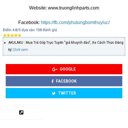
Website: www.truonglinhparts.com
Facebook:
https://fb.com/phutungbomthuyluc/
Điểm
4.8
/5 dựa vào
108
đánh giá
AKULAKU : Mua Trả Góp Trực Tuyến "giá khuynh đảo", Xe Cách Thức Đăng
ký
Click xem
GOOGLE
FACEBOOK
TWITTER