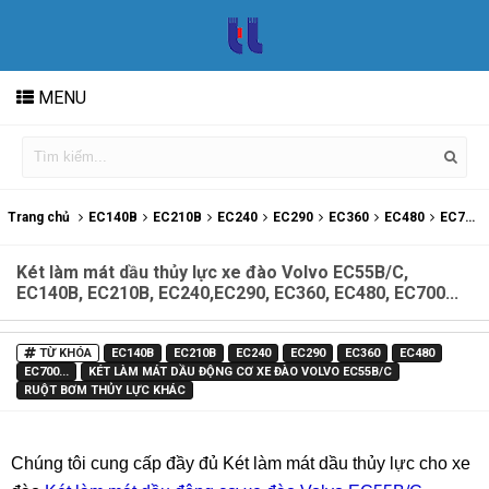
MENU
Trang chủ
EC140B
EC210B
EC240
EC290
EC360
EC480
EC700...
Két làm mát dầu thủy lực xe đào Volvo EC55B/C,
EC140B, EC210B, EC240,EC290, EC360, EC480, EC700...
TỪ KHÓA
EC140B
EC210B
EC240
EC290
EC360
EC480
EC700...
KÉT LÀM MÁT DẦU ĐỘNG CƠ XE ĐÀO VOLVO EC55B/C
RUỘT BƠM THỦY LỰC KHÁC
Chúng tôi cung cấp đầy đủ Két làm mát dầu thủy lực cho xe