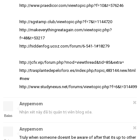
http://www.praedicor.com/viewtopic.php?f=10&t=576246
http://sgstamp.club/viewtopic.php?f=7&t=1144720
http://makeverythingreatagain.com/viewtopic.php?
f=48&t=53217
http://hiddenfog.ucoz.com/forum/6-541-1#18279
http://jcfx.vip/forum.php?mod=viewthread&tid=85&extra=
http://trasplantedepeloforo.es/index.php/topic,483144.new.html
#new
http://www.studynexus.net/forums/viewtopic.php?f=6&t=314499
Anypemom
Nhận xét này đã bị quản trị viên blog xóa.
Balas
Anypemom
Truly when someone doesnt be aware of after that its up to other