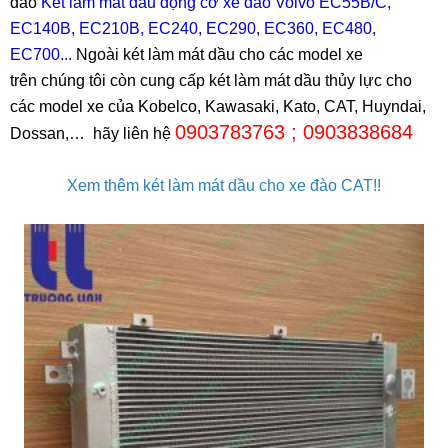
đào
Két làm mát dầu động cơ xe đào Volvo EC55B/C,
EC140B, EC210B, EC240, EC290, EC360, EC480,
EC700...
Ngoài két làm mát dầu cho các model xe
trên chúng tôi còn cung cấp két làm mát dầu thủy lực cho
các model xe của Kobelco, Kawasaki, Kato, CAT, Huyndai,
0903783763 ; 0903838684
Dossan,… hãy liên hệ
Xem thêm két
làm mát dầu cho xe đào CAT
!!