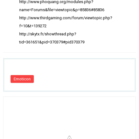
http://www.phoquang.org/modules.php?
name=Forums&file=viewtopic&p=85836#85836
http://www.thirdgaming.com/forum/viewtopic.php?
f=10&t=139272
http://skytx.fr/showthread.php?
tid=361651&pid=370379#pid370379
Emoticon