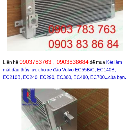
0903783763 ; 0903838684
Liên hệ
để mua
Két làm
mát dầu thủy lực cho xe đào Volvo EC55B/C, EC140B,
EC210B, EC240, EC290, EC360, EC480, EC700...của bạn.