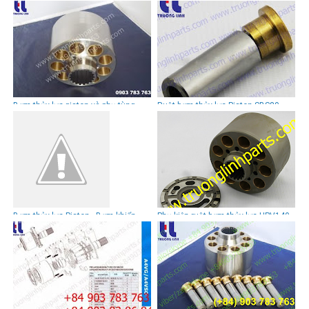
Bơm thủy lực piston và phụ tùng
Ruột bơm thủy lực Piston SBS80
thủy lực piston cho xe đào Komatsu
cho xe đào Cat E312
Bơm thủy lực Piston - Bơm khiển
Phụ kiện ruột bơm thủy lực HPV140
PVD-1B-28L
cho xe đào PC300-7, PC350-7,
PC360-7