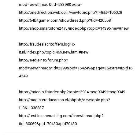
mod=viewthread&tid=58398&extra=
http://onedirection.wek.co.il/viewtopic.php?f=8&t=106028
http://64bitgamer.com/showthread.php?tid=420558
http://shop.smartstore24.ru/index.php?topic=14396.new#new
http://fraudeslachtoffers.log1c-
it.nl/index.php/topic,469.new.html#new
http://e4die.net/forum.php?
mod=viewthread&tid=2399&pid=164249&page=3&extra=#pid16
4249
https://micolo.fr/index.php?topic=2934.msg9049#msg9049
http://magistereducacion.cl/phpbb/viewtopic.php?
f=3&t=338837
http://test.leannerushing.com/showthread.php?
tid=30069&pid=70430#pid70430