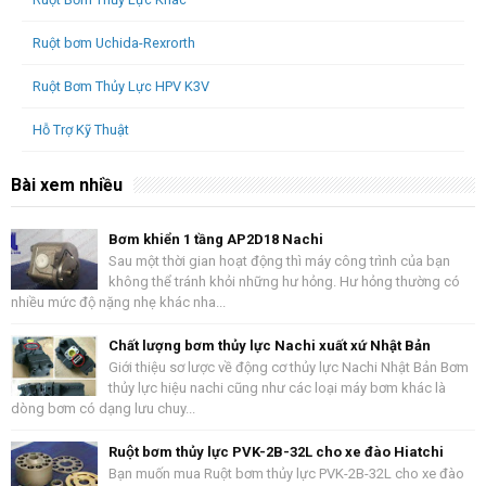
Ruột bơm Uchida-Rexrorth
Ruột Bơm Thủy Lực HPV K3V
Hỗ Trợ Kỹ Thuật
Bài xem nhiều
Bơm khiển 1 tầng AP2D18 Nachi
Sau một thời gian hoạt động thì máy công trình của bạn
không thể tránh khỏi những hư hỏng. Hư hỏng thường có
nhiều mức độ nặng nhẹ khác nha...
Chất lượng bơm thủy lực Nachi xuất xứ Nhật Bản
Giới thiệu sơ lược về động cơ thủy lực Nachi Nhật Bản Bơm
thủy lực hiệu nachi cũng như các loại máy bơm khác là
dòng bơm có dạng lưu chuy...
Ruột bơm thủy lực PVK-2B-32L cho xe đào Hiatchi
Bạn muốn mua Ruột bơm thủy lực PVK-2B-32L cho xe đào