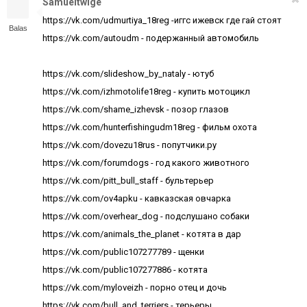
Samueltwige
https://vk.com/udmurtiya_18reg -иггс ижевск где гай стоят
Balas
https://vk.com/autoudm - подержанный автомобиль
https://vk.com/slideshow_by_nataly - ютуб
https://vk.com/izhmotolife18reg - купить мотоцикл
https://vk.com/shame_izhevsk - позор глазов
https://vk.com/hunterfishingudm18reg - фильм охота
https://vk.com/dovezu18rus - попутчики.ру
https://vk.com/forumdogs - год какого животного
https://vk.com/pitt_bull_staff - бультерьер
https://vk.com/ov4apku - кавказская овчарка
https://vk.com/overhear_dog - подслушано собаки
https://vk.com/animals_the_planet - котята в дар
https://vk.com/public107277789 - щенки
https://vk.com/public107277886 - котята
https://vk.com/myloveizh - порно отец и дочь
https://vk.com/bull_and_terriers - терьеры