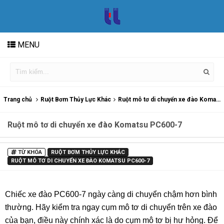
MENU
Trang chủ
Ruột Bơm Thủy Lực Khác
Ruột mô tơ di chuyển xe đào Komatsu PC600-7
Ruột mô tơ di chuyển xe đào Komatsu PC600-7
TỪ KHÓA
RUỘT BƠM THỦY LỰC KHÁC
RUỘT MÔ TƠ DI CHUYỂN XE ĐÀO KOMATSU PC600-7
Chiếc xe đào PC600-7 ngày càng di chuyển chậm hơn bình
thường. Hãy kiểm tra ngay cụm mô tơ di chuyển trên xe đào
của bạn, điều này chính xác là do cụm mô tơ bị hư hỏng. Để