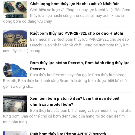
Chất lượng bơm thủy lực Nachi xuất xứ Nhật Bản
Giới thiệu sơ lược về động cơ thủy lực Nachi Nhật Bản Bơm
thủy lực hiệu nachi cũng như các loại máy bơm khác là
dòng bơm có dạng lưu chuy...
Ruột bơm thủy lực PVK-2B-32L cho xe đào Hiatchi
Bạn muốn mua Ruột bơm thủy lực PVK-2B-32L cho xe đào
Hiatchi? Bạn phân vân về chất lượng bộ ruột bơm thủy lực
này, hãy liên hệ chúng ...
Bơm thủy lực piston Rexroth, Bơm bánh răng thủy lực
Rexroth
Bơm thủy lực Rexroth hay còn gọi là Bơm thủy lực piston
Rexroth, Bơm thủy lực bánh răng Rexroth là dòng bơm được thiết kế nhỏ
gọn sử dụng ch...
Xem tem bơm piston ở đâu? Làm thế nào để biết
chính xác model bơm?
Bơm thủy lực của bạn bị hư hỏng và bạn muốn thay thế phụ
tùng bơm. Bạn có thể chở cả bơm đến từng cửa hàng rồi đo đạc để tìm
mua phụ tùng. ...
Ruột bơm thủy lực Piston A2F107 Rexroth