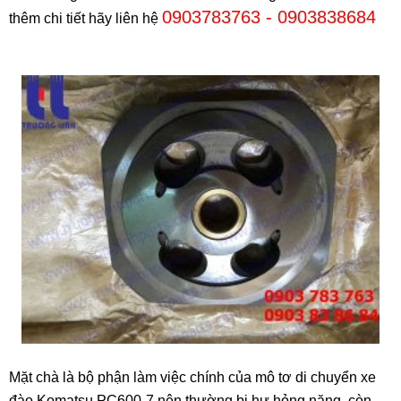
0903783763 - 0903838684
thêm chi tiết hãy liên hệ
Mặt chà là bộ phận làm việc chính của mô tơ di chuyển xe
đào Komatsu PC600-7 nên thường bị hư hỏng nặng, còn