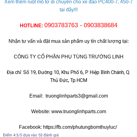
Xem thêm ruột mô tơ di chuyển cho xe đào PC400-7, 450-7
tại đây!!!
0903783763 - 0903838684
HOTLINE:
Nhận tư vấn và đặt mua sản phẩm uy tín chất lượng tại:
CÔNG TY CỔ PHẦN PHỤ TÙNG TRƯỜNG LINH
Địa chỉ: Số 19, Đường 10, Khu Phố 6, P. Hiệp Bình Chánh, Q.
Thủ Đức, Tp.HCM
Email: truonglinhparts3@gmail.com
Website: www.truonglinhparts.com
Facebook: https://fb.com/phutungbomthuyluc/
Điểm
4.3
/5 dựa vào
53
đánh giá