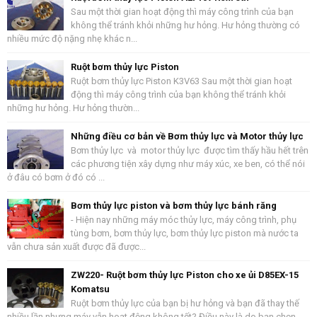
Sau một thời gian hoạt động thì máy công trình của bạn
không thể tránh khỏi những hư hỏng. Hư hỏng thường có
nhiều mức độ nặng nhẹ khác n...
Ruột bơm thủy lực Piston
Ruột bơm thủy lực Piston K3V63 Sau một thời gian hoạt
động thì máy công trình của bạn không thể tránh khỏi
những hư hỏng. Hư hỏng thườn...
Những điều cơ bản về Bơm thủy lực và Motor thủy lực
Bơm thủy lực và motor thủy lực được tìm thấy hầu hết trên
các phương tiện xây dựng như máy xúc, xe ben, có thể nói
ở đâu có bơm ở đó có ...
Bơm thủy lực piston và bơm thủy lực bánh răng
- Hiện nay những máy móc thủy lực, máy công trình, phụ
tùng bơm, bơm thủy lực, bơm thủy lực piston mà nước ta
vẫn chưa sản xuất được đã được...
ZW220- Ruột bơm thủy lực Piston cho xe ủi D85EX-15
Komatsu
Ruột bơm thủy lực của bạn bị hư hỏng và bạn đã thay thế
nhiều lần nhưng máy vẫn hoạt động không tốt? Điều này là do bạn chọn