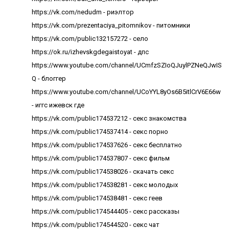
https://vk.com/nedudm - риэлтор
https://vk.com/prezentaciya_pitomnikov - питомники
https://vk.com/public132157272 - село
https://ok.ru/izhevskgdegaistoyat - дпс
https://www.youtube.com/channel/UCmfzSZIoQJuylPZNeQJwIS
Q - блоггер
https://www.youtube.com/channel/UCoYYL8yOs6B5itlCrV6E66w
- иггс ижевск где
https://vk.com/public174537212 - секс знакомства
https://vk.com/public174537414 - секс порно
https://vk.com/public174537626 - секс бесплатно
https://vk.com/public174537807 - секс фильм
https://vk.com/public174538026 - скачать секс
https://vk.com/public174538281 - секс молодых
https://vk.com/public174538481 - секс геев
https://vk.com/public174544405 - секс рассказы
https://vk.com/public174544520 - секс чат