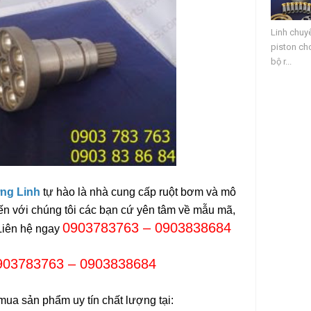
Linh chuy
piston cho
bộ r...
ng Linh
tự hào là nhà cung cấp ruột bơm và mô
ến với chúng tôi các bạn cứ yên tâm về mẫu mã,
0903783763 – 0903838684
Liên hệ ngay
903783763 – 0903838684
mua sản phẩm uy tín chất lượng tại: