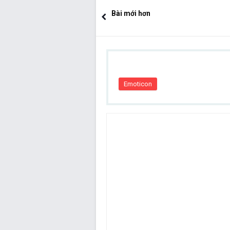
S220/ SK07-2, R2000
Bài mới hơn
Emoticon