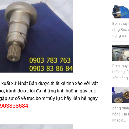
Bơm thủy 
răng Rexr
dụng ch...
Bơm thủy 
thế phụ t
cửa hàng r
xuất xứ Nhật Bản được thiết kế tinh xảo với vật
ao, tránh được tối đa những tình huống gãy trục
gặp sự cố về trục bơm thủy lực hãy liên hệ ngay
0903838684
công trìn
hỏng. Hư 
khác n...