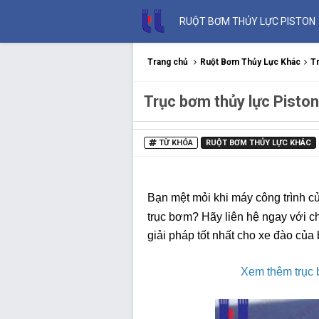
RUỘT BƠM THỦY LỰC PISTON
Trang chủ
Ruột Bơm Thủy Lực Khác
T
Trục bơm thủy lực Pist
TỪ KHÓA
RUỘT BƠM THỦY LỰC KHÁC
Bạn mệt mỏi khi máy công trình c
trục bơm? Hãy liên hệ ngay với c
giải pháp tốt nhất cho xe đào của 
Xem thêm trục 