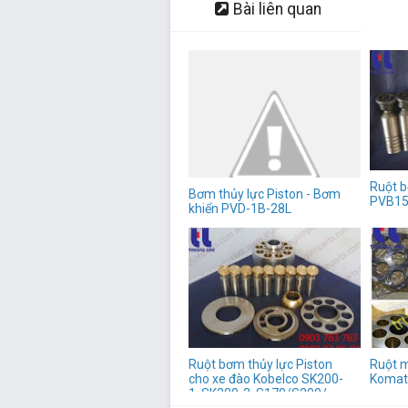
Bài liên quan
Ruột b
Bơm thủy lực Piston - Bơm
PVB1
khiển PVD-1B-28L
Ruột bơm thủy lực Piston
Ruột m
cho xe đào Kobelco SK200-
Komat
1, SK200-3, S170/S200/