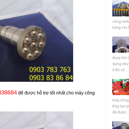
công trìn
hỏng. Hư 
được tìm t
dựng như 
ở đó có ...
838684
để được hỗ trợ tốt nhất cho máy công
máy công 
thủy lực 
đã được...