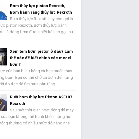
Bơm thủy lực piston Rexroth,
Bơm bánh răng thủy lực Rexroth
Bơm thủy lực Rexroth hay còn gọi là
lực piston Rexroth, Bơm thủy lực bánh
oth là dòng bơm được thiết kế nhỏ gọn sử
Xem tem bơm piston ở đâu? Làm
thế nào để biết chính xác model
bơm?
lực của bạn bị hư hỏng và bạn muốn thay
ùng bơm. Bạn có thể chở cả bơm đến từng
ồi đo đạc để tìm mua phụ tùng. ...
Ruột bơm thủy lực Piston A2F107
Rexroth
Sau một thời gian hoạt động thì máy
h của bạn không thể tránh khỏi những hư
hỏng thường có nhiều mức độ nặng nhẹ