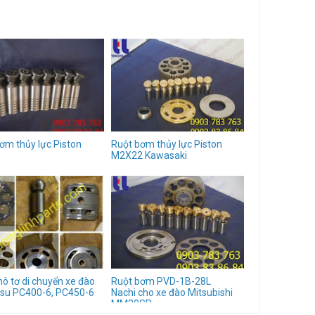
ơm thủy lực Piston
Ruột bơm thủy lực Piston
5
M2X22 Kawasaki
ô tơ di chuyển xe đào
Ruột bơm PVD-1B-28L
su PC400-6, PC450-6
Nachi cho xe đào Mitsubishi
MM30SR