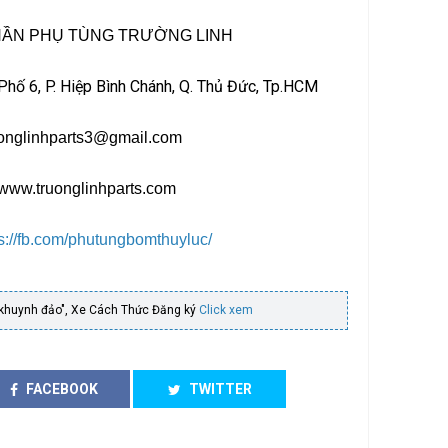
HẦN PHỤ TÙNG TRƯỜNG LINH
 Phố 6, P. Hiệp Bình Chánh, Q. Thủ Đức, Tp.HCM
uonglinhparts3@gmail.com
 www.truonglinhparts.com
ps://fb.com/phutungbomthuyluc/
 khuynh đảo", Xe Cách Thức Đăng ký
Click xem
FACEBOOK
TWITTER