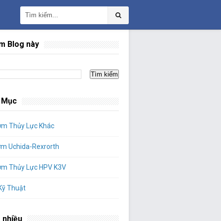
m Blog này
 Mục
ơm Thủy Lực Khác
ơm Uchida-Rexrorth
ơm Thủy Lực HPV K3V
Kỹ Thuật
 nhiều