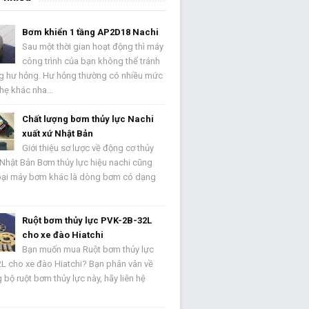
Bơm khiển 1 tầng AP2D18 Nachi
Sau một thời gian hoạt động thì máy
công trình của bạn không thể tránh
g hư hỏng. Hư hỏng thường có nhiều mức
hẹ khác nha...
Chất lượng bơm thủy lực Nachi
xuất xứ Nhật Bản
Giới thiệu sơ lược về động cơ thủy
 Nhật Bản Bơm thủy lực hiệu nachi cũng
oại máy bơm khác là dòng bơm có dạng
Ruột bơm thủy lực PVK-2B-32L
cho xe đào Hiatchi
Bạn muốn mua Ruột bơm thủy lực
L cho xe đào Hiatchi? Bạn phân vân về
 bộ ruột bơm thủy lực này, hãy liên hệ