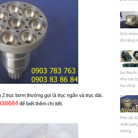
khỏi nhữn
độ nặng n
lực Nachi
như các l
lưu chuy...
 trục bơm thường gọi là trục ngắn và trục dài.
838684
để biết thêm chi tiết.
PVK-2B-32
chất lượng
chúng ...