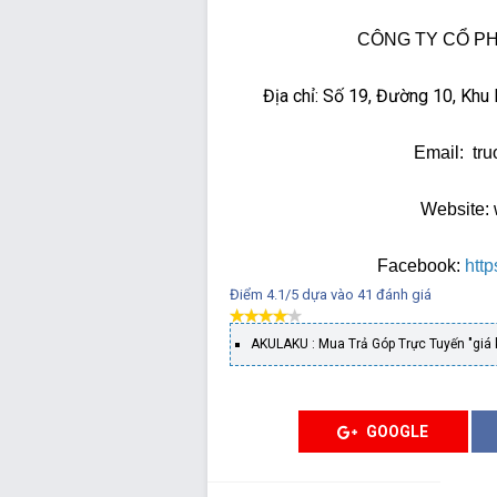
CÔNG TY CỔ P
Địa chỉ: Số 19, Đường 10, Khu
Email: tr
Website:
Facebook:
htt
Điểm
4.1
/5 dựa vào
41
đánh giá
AKULAKU : Mua Trả Góp Trực Tuyến "giá
GOOGLE