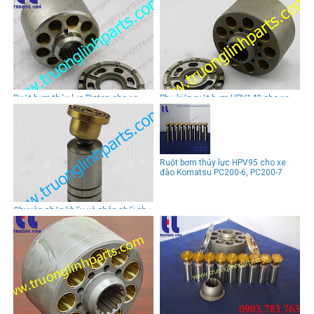
Ruột bơm thủy lực Piston cho xe
Phụ kiện ruột bơm HPV140 cho xe
đào
đào PC300-7, PC350-7, PC360-7
Ruột bơm thủy lực HPV95 cho xe
đào Komatsu PC200-6, PC200-7
Chuyên nhập khẩu và phân phối phụ
kiện ruột bơm HPV90 cho xe
đàoKomatsu PC150-3/5, PC200-3/5,
PC220-3/5, PC600-3/5