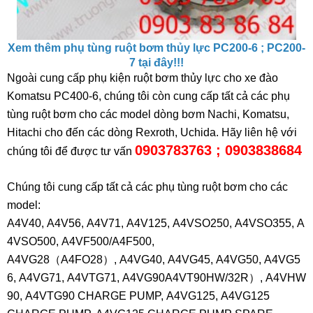
Xem thêm phụ tùng ruột bơm thủy lực PC200-6 ; PC200-
7 tại đây!!!
Ngoài cung cấp phụ kiện ruột bơm thủy lực cho xe đào
Komatsu PC400-6, chúng tôi còn cung cấp tất cả các phụ
tùng ruột bơm cho các model dòng bơm Nachi, Komatsu,
Hitachi cho đến các dòng Rexroth, Uchida. Hãy liên hệ với
0903783763 ; 0903838684
chúng tôi để được tư vấn
Chúng tôi cung cấp tất cả các phụ tùng ruột bơm cho các
model:
A4V40, A4V56, A4V71, A4V125, A4VSO250, A4VSO355, A
4VSO500, A4VF500/A4F500,
A4VG28（A4FO28）, A4VG40, A4VG45, A4VG50, A4VG5
6, A4VG71, A4VTG71, A4VG90A4VT90HW/32R）, A4VHW
90, A4VTG90 CHARGE PUMP, A4VG125, A4VG125