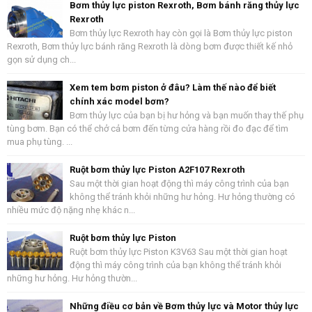
Bơm thủy lực piston Rexroth, Bơm bánh răng thủy lực
Rexroth
Bơm thủy lực Rexroth hay còn gọi là Bơm thủy lực piston
Rexroth, Bơm thủy lực bánh răng Rexroth là dòng bơm được thiết kế nhỏ
gọn sử dụng ch...
Xem tem bơm piston ở đâu? Làm thế nào để biết
chính xác model bơm?
Bơm thủy lực của bạn bị hư hỏng và bạn muốn thay thế phụ
tùng bơm. Bạn có thể chở cả bơm đến từng cửa hàng rồi đo đạc để tìm
mua phụ tùng. ...
Ruột bơm thủy lực Piston A2F107 Rexroth
Sau một thời gian hoạt động thì máy công trình của bạn
không thể tránh khỏi những hư hỏng. Hư hỏng thường có
nhiều mức độ nặng nhẹ khác n...
Ruột bơm thủy lực Piston
Ruột bơm thủy lực Piston K3V63 Sau một thời gian hoạt
động thì máy công trình của bạn không thể tránh khỏi
những hư hỏng. Hư hỏng thườn...
Những điều cơ bản về Bơm thủy lực và Motor thủy lực