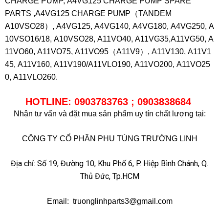
CHARGE PUMP, A4VG125 CHARGE PUMP SPARE
PARTS ,A4VG125 CHARGE PUMP（TANDEM
A10VSO28）, A4VG125, A4VG140, A4VG180, A4VG250, A
10VSO16/18, A10VSO28, A11VO40, A11VG35,A11VG50, A
11VO60, A11VO75, A11VO95（A11V9）, A11V130, A11V1
45, A11V160, A11V190/A11VLO190, A11VO200, A11VO25
0, A11VLO260.
HOTLINE: 0903783763 ; 0903838684
Nhận tư vấn và đặt mua sản phẩm uy tín chất lượng tại:
CÔNG TY CỔ PHẦN PHỤ TÙNG TRƯỜNG LINH
Địa chỉ: Số 19, Đường 10, Khu Phố 6, P. Hiệp Bình Chánh, Q.
Thủ Đức, Tp.HCM
Email: truonglinhparts3@gmail.com