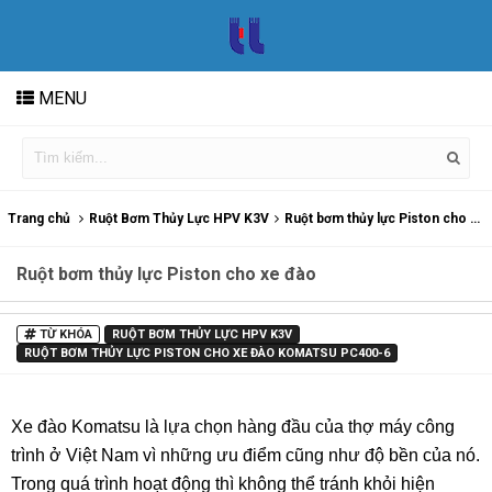
MENU
Trang chủ
Ruột Bơm Thủy Lực HPV K3V
Ruột bơm thủy lực Piston cho xe đào Komatsu PC400-6
Ruột bơm thủy lực Piston cho xe đào
TỪ KHÓA
RUỘT BƠM THỦY LỰC HPV K3V
RUỘT BƠM THỦY LỰC PISTON CHO XE ĐÀO KOMATSU PC400-6
Xe đào Komatsu là lựa chọn hàng đầu của thợ máy công
trình ở Việt Nam vì những ưu điểm cũng như độ bền của nó.
Trong quá trình hoạt động thì không thể tránh khỏi hiện