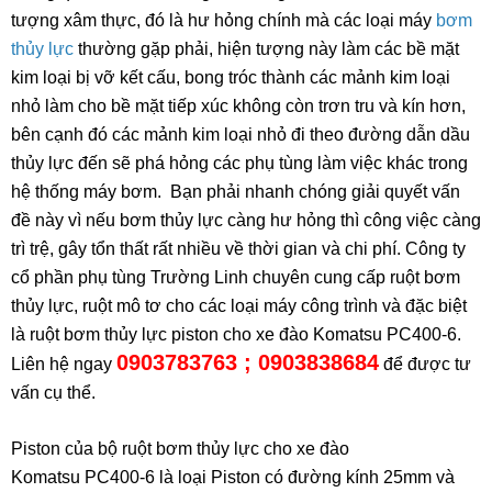
tượng xâm thực, đó là hư hỏng chính mà các loại máy
bơm
thủy lực
thường gặp phải, hiện tượng này làm các bề mặt
kim loại bị vỡ kết cấu, bong tróc thành các mảnh kim loại
nhỏ làm cho bề mặt tiếp xúc không còn trơn tru và kín hơn,
bên cạnh đó các mảnh kim loại nhỏ đi theo đường dẫn dầu
thủy lực đến sẽ phá hỏng các phụ tùng làm việc khác trong
hệ thống máy bơm. Bạn phải nhanh chóng giải quyết vấn
đề này vì nếu bơm thủy lực càng hư hỏng thì công việc càng
trì trệ, gây tổn thất rất nhiều về thời gian và chi phí. Công ty
cổ phần phụ tùng Trường Linh chuyên cung cấp ruột bơm
thủy lực, ruột mô tơ cho các loại máy công trình và đặc biệt
là ruột bơm thủy lực piston cho xe đào Komatsu PC400-6.
0903783763 ; 0903838684
Liên hệ ngay
để được tư
vấn cụ thể.
Piston của bộ ruột bơm thủy lực cho xe đào
Komatsu PC400-6 là loại Piston có đường kính 25mm và