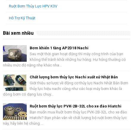
Ruột Bơm Thủy Lực HPV K3V
Hỗ Trợ Kỹ Thuật
Bài xem nhiều
Bơm khiển 1 tầng AP2D18 Nachi
Sau một thời gian hoạt động thì máy công trình của bạn
không thể tránh khỏi những hư hỏng. Hư hỏng thường có
nhiều mức độ nặng nhẹ khác nha...
Chất lượng bơm thủy lực Nachi xuất xứ Nhật Bản
Giới thiệu sơ lược về động cơ thủy lực Nachi Nhật Bản Bơm
thủy lực hiệu nachi cũng như các loại máy bơm khác là
dòng bơm có dạng lưu chuy...
Ruột bơm thủy lực PVK-2B-32L cho xe đào Hiatchi
Bạn muốn mua Ruột bơm thủy lực PVK-2B-32L cho xe đào
Hiatchi? Bạn phân vân về chất lượng bộ ruột bơm thủy lực
này, hãy liên hệ chúng ...