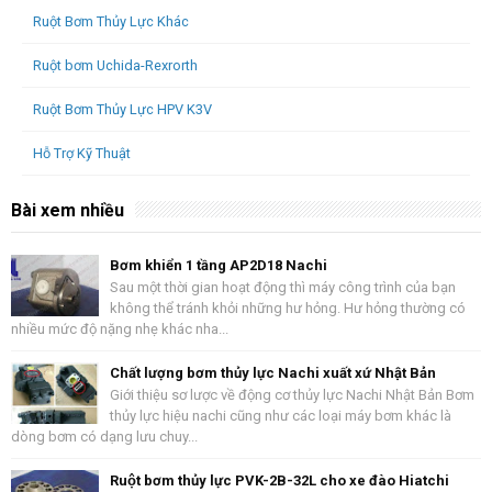
Ruột Bơm Thủy Lực Khác
Ruột bơm Uchida-Rexrorth
Ruột Bơm Thủy Lực HPV K3V
Hỗ Trợ Kỹ Thuật
Bài xem nhiều
Bơm khiển 1 tầng AP2D18 Nachi
Sau một thời gian hoạt động thì máy công trình của bạn
không thể tránh khỏi những hư hỏng. Hư hỏng thường có
nhiều mức độ nặng nhẹ khác nha...
Chất lượng bơm thủy lực Nachi xuất xứ Nhật Bản
Giới thiệu sơ lược về động cơ thủy lực Nachi Nhật Bản Bơm
thủy lực hiệu nachi cũng như các loại máy bơm khác là
dòng bơm có dạng lưu chuy...
Ruột bơm thủy lực PVK-2B-32L cho xe đào Hiatchi