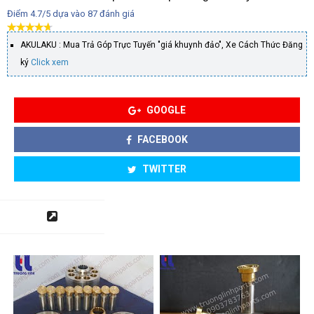
Điểm
4.7
/5 dựa vào
87
đánh giá
AKULAKU : Mua Trả Góp Trực Tuyến "giá khuynh đảo", Xe Cách Thức Đăng
ký
Click xem
GOOGLE
FACEBOOK
TWITTER