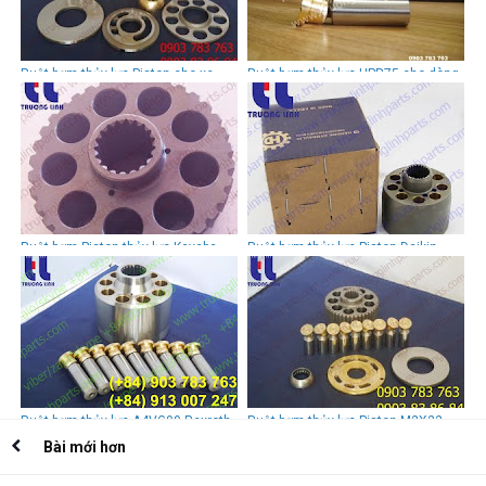
Ruột bơm thủy lực Piston cho xe
Ruột bơm thủy lực HPR75 cho dòng
đào Kobelco SK200-1, SK200-3,
bơm LINDE series
S170/S200/ S220/ SK07-2, R2000
Ruột bơm Piston thủy lực Kayaba
Ruột bơm thủy lực Piston Daikin
MSG27
PVD22
Ruột bơm thủy lực A4VG90 Rexroth
Ruột bơm thủy lực Piston M2X22
Kawasaki
Bài mới hơn