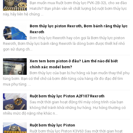
Bạn muốn mua Ruột bơm thủy lực PVK-2B-32L cho xe đào
Hiatchi? Bạn phân vân về chất lượng bộ ruột bơm thủy lực
này, hãy liên hệ chúng ...
Bơm thủy lực piston Rexroth, Bơm bánh răng thủy lực
Rexroth
Bơm thủy lực Rexroth hay còn gọi là Bơm thủy lực piston
Rexroth, Bơm thủy lực bánh răng Rexroth là dòng bơm được thiết kế nhỏ
gọn sử dụng ch...
Xem tem bơm piston ở đâu? Làm thế nào để biết
chính xác model bơm?
Bơm thủy lực của bạn bị hư hỏng và bạn muốn thay thế phụ
tùng bơm. Bạn có thể chở cả bơm đến từng cửa hàng rồi đo đạc để tìm
mua phụ tùng. ...
Ruột bơm thủy lực Piston A2F107 Rexroth
Sau một thời gian hoạt động thì máy công trình của bạn
không thể tránh khỏi những hư hỏng. Hư hỏng thường có
nhiều mức độ nặng nhẹ khác n...
Ruột bơm thủy lực Piston
Ruột bơm thủy lực Piston K3V63 Sau một thời gian hoạt