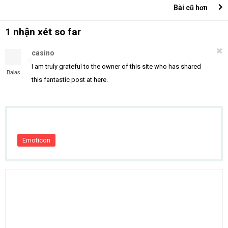
Bài cũ hơn
1 nhận xét so far
casino
I am truly grateful to the owner of this site who has shared
Balas
this fantastic post at here.
Emoticon