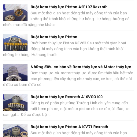
Ruột bơm thủy lực Piston A2F107 Rexroth
Sau một thời gian hoạt động thì máy công trình của bạn
không thể tránh khỏi những hư hỏng. Hư hỏng thường có
nhiều mức độ nặng nhẹ khác n...
Ruột bơm thủy lực Piston
Ruột bơm thủy lực Piston K3V63 Sau một thời gian hoạt
động thì máy công trình của bạn không thể tránh khỏi
những hư hỏng. Hư hỏng thườn...
Những điều cơ bản về Bơm thủy lực và Motor thủy lực
Bơm thủy lực và motor thủy lực được tìm thấy hầu hết trên
các phương tiện xây dựng như máy xúc, xe ben, có thể nói
ở đâu có bơm ở đó có ...
Ruột bơm thủy lực Rexroth A10VSO100
Công ty cổ phần phụ tùng Trường Linh chuyên cung cấp
ruột bơm piston, ruột mô tơ piston cho xe xúc, ủi, đào, xe
san gạt... Để có được bộ r...
Ruột bơm thủy lực Piston A10V71 Rexroth
Sau một thời gian hoạt động thì máy công trình của bạn