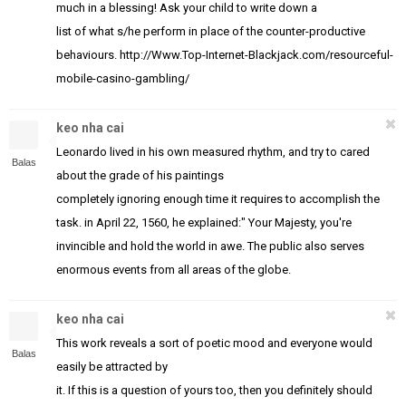
much in a blessing! Ask your child to write down a
list of what s/he perform in place of the counter-productive
behaviours. http://Www.Top-Internet-Blackjack.com/resourceful-
mobile-casino-gambling/
keo nha cai
Leonardo lived in his own measured rhythm, and try to cared
Balas
about the grade of his paintings
completely ignoring enough time it requires to accomplish the
task. in April 22, 1560, he explained:" Your Majesty, you're
invincible and hold the world in awe. The public also serves
enormous events from all areas of the globe.
keo nha cai
This work reveals a sort of poetic mood and everyone would
Balas
easily be attracted by
it. If this is a question of yours too, then you definitely should