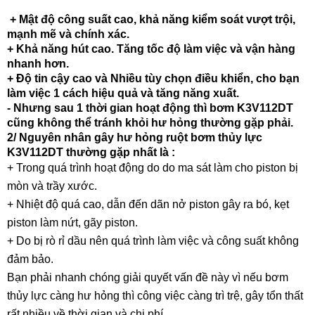
+ Mật độ công suất cao, khả năng kiểm soát vượt trội,
mạnh mẽ và chính xác.
+ Khả năng hút cao. Tăng tốc độ làm việc và vận hàng
nhanh hơn.
+ Độ tin cậy cao và Nhiều tùy chọn điều khiển, cho bạn
làm việc 1 cách hiệu quả và tăng năng xuất.
- Nhưng sau 1 thời gian hoạt động thì bơm K3V112DT
cũng không thể tránh khỏi hư hỏng thường gặp phải.
2/ Nguyên nhân gây hư hỏng ruột bơm thủy lực
K3V112DT thường gặp nhất là :
+ Trong quá trình hoạt động do do ma sát làm cho piston bị
mòn và trầy xước.
+ Nhiệt độ quá cao, dẫn đến dãn nở piston gây ra bó, kẹt
piston làm nứt, gãy piston.
+ Do bị rò rỉ dầu nên quá trình làm việc và công suất không
đảm bảo.
Bạn phải nhanh chóng giải quyết vấn đề này vì nếu bơm
thủy lực càng hư hỏng thì công việc càng trì trệ, gây tổn thất
rất nhiều về thời gian và chi phí.