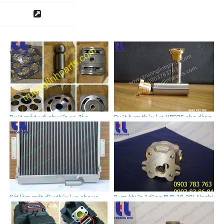
Ruột mô tơ di chuyển xe đào
Ruột bơm thủy lực HPR75 cho dòng
Komatsu PC400-6, PC450-6
bơm LINDE series
Két làm mát dầu thủy lực cho xe
Bơm khiển 1 tầng PVD-1B-28L Nachi
đào CAT E320, E325, E330, E336,
E345,E120, E305, E306, E307,
E308...