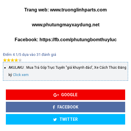
Trang web: www.truonglinhparts.com
www.phutungmayxaydung.net
Facebook: https://fb.com/phutungbomthuyluc
Điểm
4.1
/5 dựa vào
31
đánh giá
AKULAKU : Mua Trả Góp Trực Tuyến "giá khuynh đảo", Xe Cách Thức Đăng
ký
Click xem
GOOGLE
FACEBOOK
TWITTER