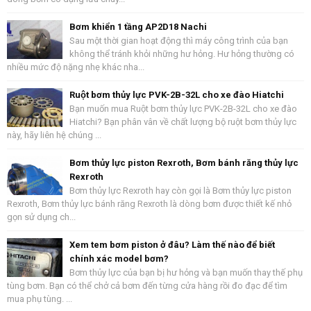
Bơm khiển 1 tầng AP2D18 Nachi
Sau một thời gian hoạt động thì máy công trình của bạn
không thể tránh khỏi những hư hỏng. Hư hỏng thường có
nhiều mức độ nặng nhẹ khác nha...
Ruột bơm thủy lực PVK-2B-32L cho xe đào Hiatchi
Bạn muốn mua Ruột bơm thủy lực PVK-2B-32L cho xe đào
Hiatchi? Bạn phân vân về chất lượng bộ ruột bơm thủy lực
này, hãy liên hệ chúng ...
Bơm thủy lực piston Rexroth, Bơm bánh răng thủy lực
Rexroth
Bơm thủy lực Rexroth hay còn gọi là Bơm thủy lực piston
Rexroth, Bơm thủy lực bánh răng Rexroth là dòng bơm được thiết kế nhỏ
gọn sử dụng ch...
Xem tem bơm piston ở đâu? Làm thế nào để biết
chính xác model bơm?
Bơm thủy lực của bạn bị hư hỏng và bạn muốn thay thế phụ
tùng bơm. Bạn có thể chở cả bơm đến từng cửa hàng rồi đo đạc để tìm
mua phụ tùng. ...