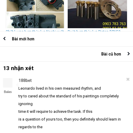
Chất lượng bơm thủy lực Nachi xuất
Ruột bơm thủy lực Piston BPV50
xứ Nhật Bản
Bài mới hơn
Bài cũ hơn
13 nhận xét
188bet
Leonardo lived in his own measured rhythm, and
Balas
try to cared about the standard of his paintings completely
ignoring
time it will require to achieve the task. If this
is a question of yours too, then you definitely should learn in
regards to the