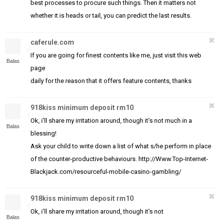
best processes to procure such things. Then it matters not
whether it is heads or tail, you can predict the last results.
caferule.com
If you are going for finest contents like me, just visit this web
Balas
page
daily for the reason that it offers feature contents, thanks
918kiss minimum deposit rm10
Ok, i'll share my irritation around, though it's not much in a
Balas
blessing!
Ask your child to write down a list of what s/he perform in place
of the counter-productive behaviours. http://Www.Top-Internet-
Blackjack.com/resourceful-mobile-casino-gambling/
918kiss minimum deposit rm10
Ok, i'll share my irritation around, though it's not
Balas