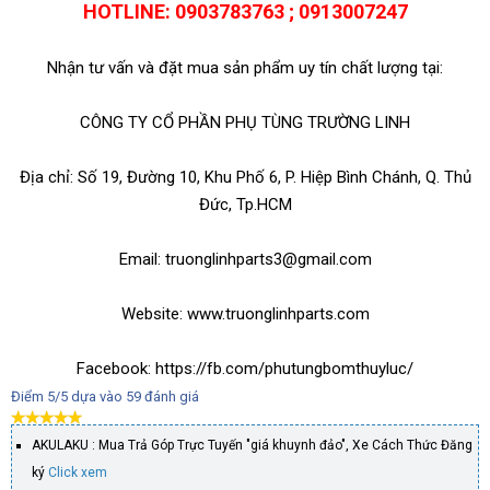
HOTLINE: 0903783763 ; 0913007247
Nhận tư vấn và đặt mua sản phẩm uy tín chất lượng tại:
CÔNG TY CỔ PHẦN PHỤ TÙNG TRƯỜNG LINH
Địa chỉ: Số 19, Đường 10, Khu Phố 6, P. Hiệp Bình Chánh, Q. Thủ
Đức, Tp.HCM
Email: truonglinhparts3@gmail.com
Website: www.truonglinhparts.com
Facebook: https://fb.com/phutungbomthuyluc/
Điểm
5
/5 dựa vào
59
đánh giá
AKULAKU : Mua Trả Góp Trực Tuyến "giá khuynh đảo", Xe Cách Thức Đăng
ký
Click xem