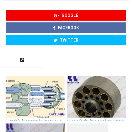
GOOGLE
FACEBOOK
TWITTER
Bơm thủy lực piston hướng trục và
Cung cấp phụ kiện ruột bơm K3SP36
cách tìm mua bộ ruột bơm thủy
cho xe đào EX65/ EX70/ SK75
lựcchất lượng