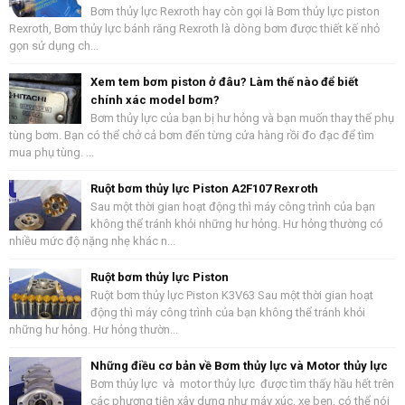
Bơm thủy lực Rexroth hay còn gọi là Bơm thủy lực piston
Rexroth, Bơm thủy lực bánh răng Rexroth là dòng bơm được thiết kế nhỏ
gọn sử dụng ch...
Xem tem bơm piston ở đâu? Làm thế nào để biết
chính xác model bơm?
Bơm thủy lực của bạn bị hư hỏng và bạn muốn thay thế phụ
tùng bơm. Bạn có thể chở cả bơm đến từng cửa hàng rồi đo đạc để tìm
mua phụ tùng. ...
Ruột bơm thủy lực Piston A2F107 Rexroth
Sau một thời gian hoạt động thì máy công trình của bạn
không thể tránh khỏi những hư hỏng. Hư hỏng thường có
nhiều mức độ nặng nhẹ khác n...
Ruột bơm thủy lực Piston
Ruột bơm thủy lực Piston K3V63 Sau một thời gian hoạt
động thì máy công trình của bạn không thể tránh khỏi
những hư hỏng. Hư hỏng thườn...
Những điều cơ bản về Bơm thủy lực và Motor thủy lực
Bơm thủy lực và motor thủy lực được tìm thấy hầu hết trên
các phương tiện xây dựng như máy xúc, xe ben, có thể nói