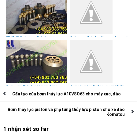
SBS140 Ruột bơm thủy lực cho xe
Ruột bơm thủy lực Piston cho xe ủi
đào Cat E324-E325
D85EX-15 Komatsu
Ruột bơm thủy lực Piston dòng
Bơm thủy lực Piston - Bơm khiển
A6VM28~1000
PVD-1B-28L
Cấu tạo của bơm thủy lực A10VSO63 cho máy xúc, đào
Bơm thủy lực piston và phụ tùng thủy lực piston cho xe đào
Komatsu
1 nhận xét so far